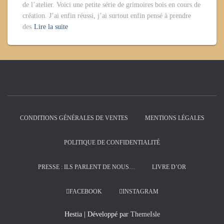
de l’atelier. Voici une petite série de grimoires bois en cours de
création. J’ai enfin réussi, j’ai surtout enfin pensé à prendre
des
Lire la suite
CONDITIONS GÉNÉRALES DE VENTES
MENTIONS LÉGALES
POLITIQUE DE CONFIDENTIALITÉ
PRESSE : ILS PARLENT DE NOUS…
LIVRE D’OR
FACEBOOK
INSTAGRAM
Hestia | Développé par
ThemeIsle