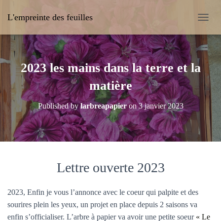
L'empreinte des feuilles
OUVRI
2023 les mains dans la terre et la
matière
Published by
larbreapapier
on
3 janvier 2023
Lettre ouverte 2023
2023, Enfin je vous l’annonce avec le coeur qui palpite et des
sourires plein les yeux, un projet en place depuis 2 saisons va
enfin s’officialiser. L’arbre à papier va avoir une petite soeur
« Le