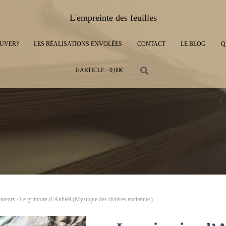
L'empreinte des feuilles
UVER?
LES RÉALISATIONS ENVOLÉES
CONTACT
LE BLOG
Q
0 ARTICLE
0,00€
onteurs
/ Le grimoire d’Anhaël (Mystique des rivières anciennes)