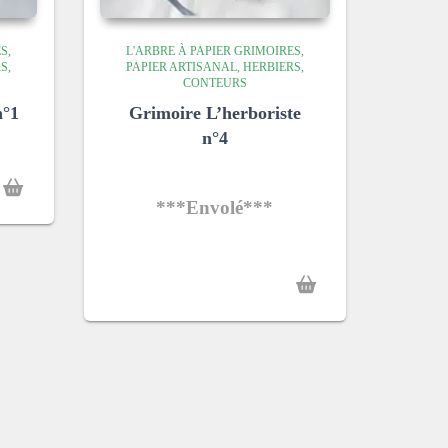
S,
L'ARBRE À PAPIER GRIMOIRES,
S,
PAPIER ARTISANAL, HERBIERS,
CONTEURS
n°1
Grimoire L’herboriste
n°4
***Envolé***