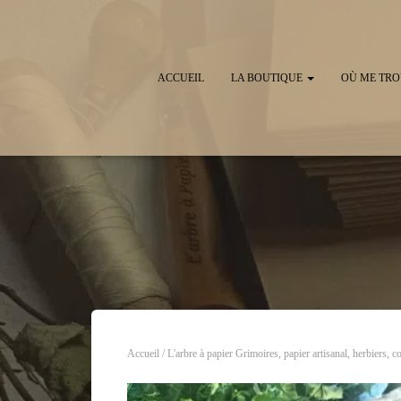
ACCUEIL
LA BOUTIQUE
OÙ ME TRO
Accueil
/
L'arbre à papier Grimoires, papier artisanal, herbiers, c